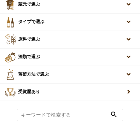
蔵元で選ぶ
タイプで選ぶ
原料で選ぶ
酒類で選ぶ
蒸留方法で選ぶ
受賞歴あり
search