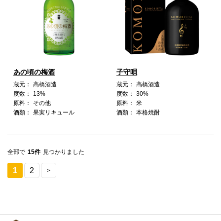
あの頃の梅酒
子守唄
蔵元：
高橋酒造
蔵元：
高橋酒造
度数：
13%
度数：
30%
原料：
その他
原料：
米
酒類：
果実リキュール
酒類：
本格焼酎
全部で
15件
見つかりました
1
2
>