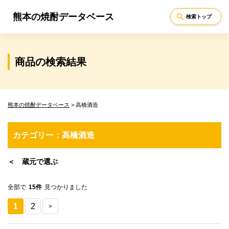
熊本の焼酎データベース
search
検索トップ
商品の検索結果
熊本の焼酎データベース
>
高橋酒造
カテゴリー：高橋酒造
＜ 蔵元で選ぶ
全部で
15件
見つかりました
1
2
>