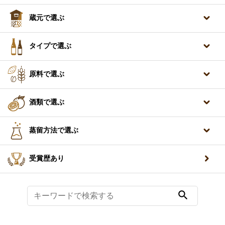
蔵元で選ぶ
タイプで選ぶ
原料で選ぶ
酒類で選ぶ
蒸留方法で選ぶ
受賞歴あり
search