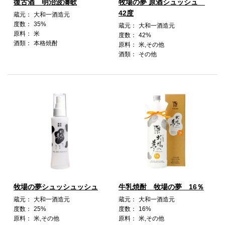
復古酒 明治波濤歌
牧場の夢 原酒シュッシュ
42度
蔵元：
大和一酒造元
度数：
35%
蔵元：
大和一酒造元
原料：
米
度数：
42%
酒類：
本格焼酎
原料：
米,その他
酒類：
その他
牧場の夢シュッシュッシュ
牛乳焼酎 牧場の夢 16％
蔵元：
大和一酒造元
蔵元：
大和一酒造元
度数：
25%
度数：
16%
原料：
米,その他
原料：
米,その他