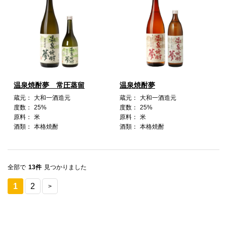
温泉焼酎夢 常圧蒸留
温泉焼酎夢
蔵元：
大和一酒造元
蔵元：
大和一酒造元
度数：
25%
度数：
25%
原料：
米
原料：
米
酒類：
本格焼酎
酒類：
本格焼酎
全部で
13件
見つかりました
1
2
>