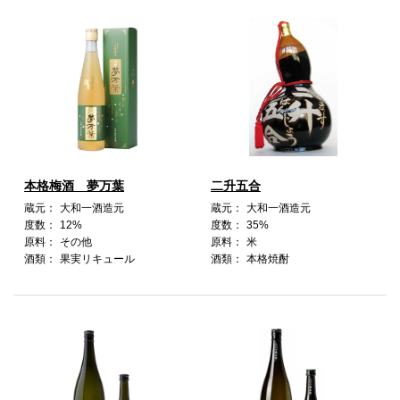
本格梅酒 夢万葉
二升五合
蔵元：
大和一酒造元
蔵元：
大和一酒造元
度数：
12%
度数：
35%
原料：
その他
原料：
米
酒類：
果実リキュール
酒類：
本格焼酎