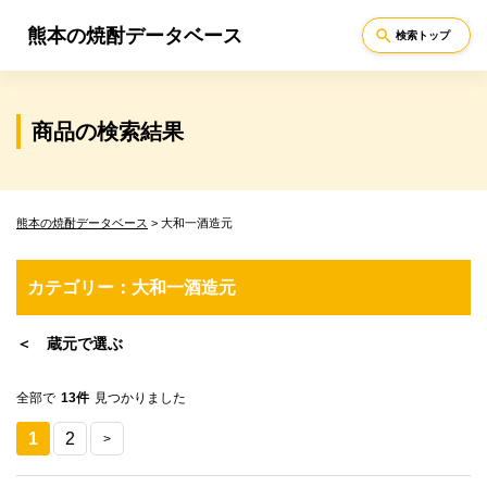
熊本の焼酎データベース
search
検索トップ
商品の検索結果
熊本の焼酎データベース
>
大和一酒造元
カテゴリー：大和一酒造元
＜ 蔵元で選ぶ
全部で
13件
見つかりました
1
2
>