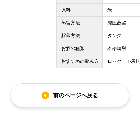
原料
米
蒸留方法
減圧蒸留
貯蔵方法
タンク
お酒の種類
本格焼酎
おすすめの飲み方
ロック 水割
arrow_drop_down_circle
前のページへ戻る