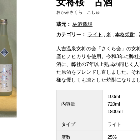
女将桜 古酒
おかみさくら こしゅ
蔵元：
林酒造場
カテゴリー：
ライト
,
米
,
本格焼酎
,
人吉温泉女将の会「さくら会」の女
産ヒノヒカリを使用。令和3年に弊社
酒に、弊社の7年以上熟成の同じく人
た原酒をブレンドし直しました。そ
様な優しくも凛とした焼酎になりま
100ml
内容量
720ml
1800ml
タイプ
ライト
度数
25%