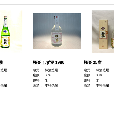
馴
極楽 しず寝 1986
極楽 35度
酒造場
蔵元：
林酒造場
蔵元：
林酒造場
%
度数：
38%
度数：
35%
原料：
米
原料：
米
格焼酎
酒類：
本格焼酎
酒類：
本格焼酎