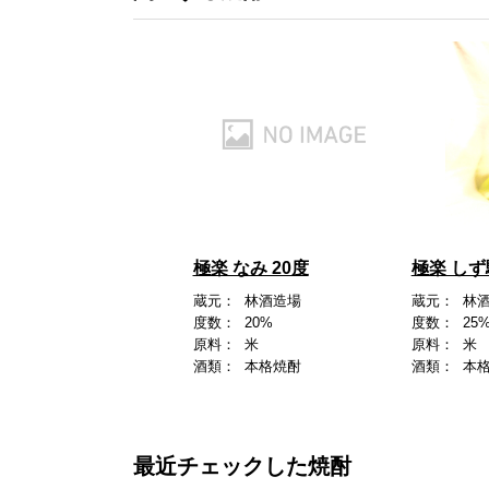
極楽 なみ 20度
極楽 しず
蔵元：
林酒造場
蔵元：
林
度数：
20%
度数：
25
原料：
米
原料：
米
酒類：
本格焼酎
酒類：
本
最近チェックした焼酎