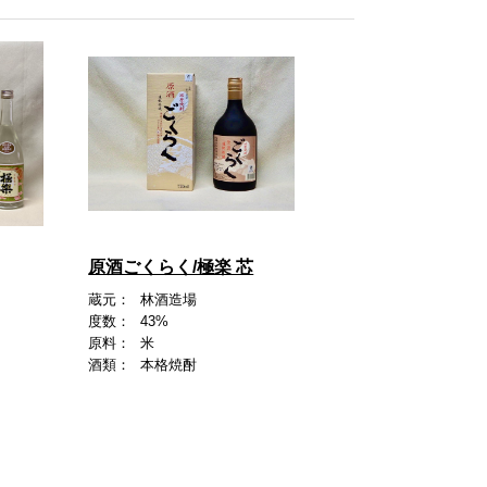
原酒ごくらく/極楽 芯
蔵元：
林酒造場
度数：
43%
原料：
米
酒類：
本格焼酎